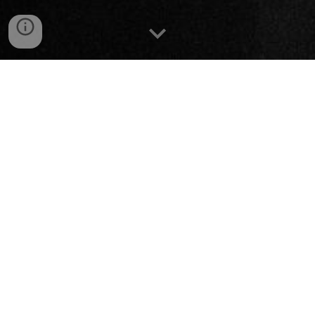
Impressum
Angaben gemäß § 5 TMG
Kulturkraft Bonn e.V.
Vereinsadresse
Kulturkraft Bonn e.V.
Bornheimer Str. 145, 53119 Bonn
Vertreten durch:
1.
Vorsitzender: Miguel Mummert
2. Vorsitzender: Wilhelm Lukas Schulz
Kassenwart: Mathis Jungen